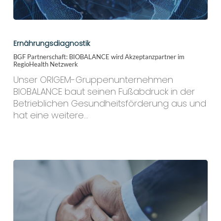
BGF
Partnerschaft:
Ernährungsdiagnostik
BIOBALANCE
BGF Partnerschaft: BIOBALANCE wird Akzeptanzpartner im
wird
RegioHealth Netzwerk
Akzeptanzpartner
Unser ORIGEM-Gruppenunternehmen
im
BIOBALANCE baut seinen Fußabdruck in der
RegioHealth
Betrieblichen Gesundheitsförderung aus und
Netzwerk
hat eine weitere…