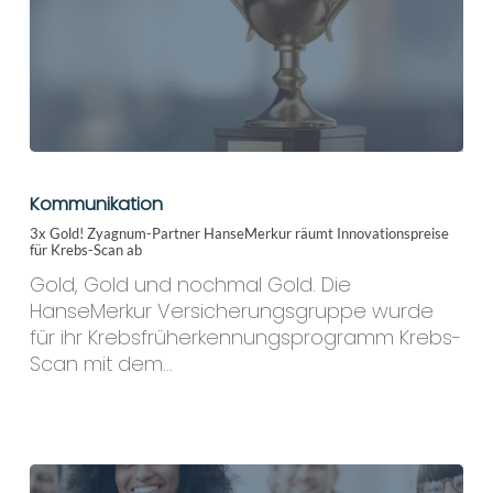
3x
Gold!
Kommunikation
Zyagnum-
3x Gold! Zyagnum-Partner HanseMerkur räumt Innovationspreise
Partner
für Krebs-Scan ab
HanseMerkur
Gold, Gold und nochmal Gold. Die
räumt
HanseMerkur Versicherungsgruppe wurde
Innovationspreise
für ihr Krebsfrüherkennungsprogramm Krebs-
für
Scan mit dem…
Krebs-
Scan
ab