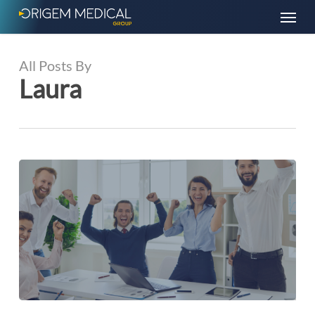
Skip
Menu
to
main
content
All Posts By
Laura
BIOBALANCE: