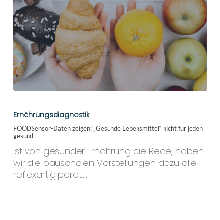
FOODSensor-
Daten
Ernährungsdiagnostik
zeigen:
FOODSensor-Daten zeigen: „Gesunde Lebensmittel“ nicht für jeden
„Gesunde
gesund
Lebensmittel“
Ist von gesunder Ernährung die Rede, haben
nicht
wir die pauschalen Vorstellungen dazu alle
für
reflexartig parat:…
jeden
gesund