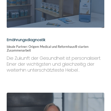
Ideale
Partner:
Ernährungsdiagnostik
Origem
Ideale Partner: Origem Medical und Reformhaus® starten
Medical
Zusammenarbeit
und
Die Zukunft der Gesundheit ist personalisiert.
Reformhaus®
Einer der wichtigsten und gleichzeitig der
starten
weiterhin unterschätzteste Hebel…
Zusammenarbeit