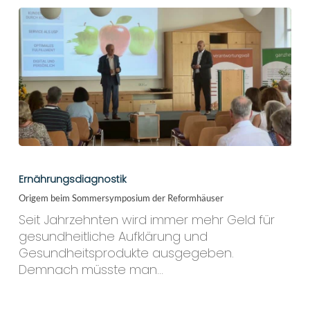
bremsen
Origem
beim
Ernährungsdiagnostik
Sommersymposium
Origem beim Sommersymposium der Reformhäuser
der
Reformhäuser
Seit Jahrzehnten wird immer mehr Geld für
gesundheitliche Aufklärung und
Gesundheitsprodukte ausgegeben.
Demnach müsste man…