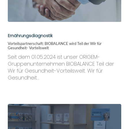
Vorteilspartnerschaft:
BIOBALANCE
Ernährungsdiagnostik
wird
Vorteilspartnerschaft: BIOBALANCE wird Teil der Wir für
Teil
Gesundheit- Vorteilswelt
der
Seit dem 01.05.2024 ist unser ORIGEM-
Wir
Gruppenunternehmen BIOBALANCE Teil der
für
Wir für Gesundheit-Vorteilswelt. Wir für
Gesundheit-
Gesundheit…
Vorteilswelt