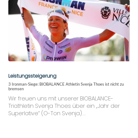
3
Ironman-
Leistungssteigerung
Siege:
3 Ironman-Siege: BIOBALANCE Athletin Svenja Thoes ist nicht zu
BIOBALANCE
bremsen
Athletin
Wir freuen uns mit unserer BIOBALANCE-
Svenja
Triathletin Svenja Thoes über ein „Jahr der
Thoes
Superlative“ (O-Ton Svenja).…
ist
nicht
zu