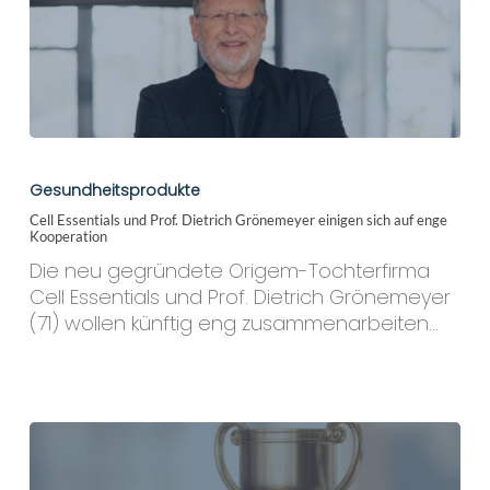
Cell
Essentials
Gesundheitsprodukte
und
Cell Essentials und Prof. Dietrich Grönemeyer einigen sich auf enge
Prof.
Kooperation
Dietrich
Die neu gegründete Origem-Tochterfirma
Grönemeyer
Cell Essentials und Prof. Dietrich Grönemeyer
einigen
(71) wollen künftig eng zusammenarbeiten…
sich
auf
enge
Kooperation