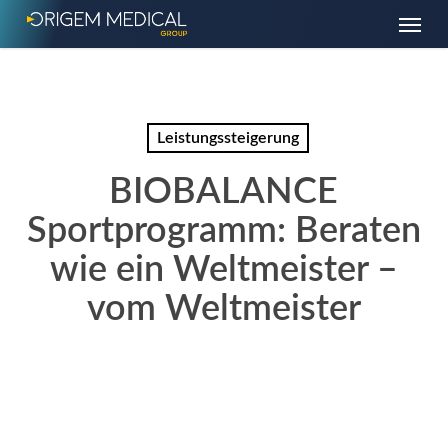
Skip
Menu
to
main
content
Leistungssteigerung
BIOBALANCE
Sportprogramm: Beraten
wie ein Weltmeister –
vom Weltmeister